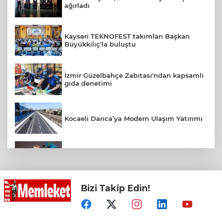
ağırladı
Kayseri TEKNOFEST takımları Başkan
Büyükkılıç'la buluştu
İzmir Güzelbahçe Zabıtası'ndan kapsamlı
gıda denetimi
Kocaeli Darıca’ya Modern Ulaşım Yatırımı
Türk Telekom’dan Yılın İlk Yarısında
Güçlü Performans
Bizi Takip Edin!
Bursa’da TEKNOSAB KOBİ OSB tanıtıldı...
Bursa’nın kalkınma yolculuğunda yeni
dönem