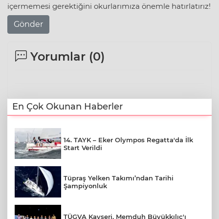
içermemesi gerektiğini okurlarımıza önemle hatırlatırız!
Gönder
Yorumlar (
0
)
En Çok Okunan Haberler
14. TAYK – Eker Olympos Regatta'da İlk
Start Verildi
Tüpraş Yelken Takımı’ndan Tarihi
Şampiyonluk
TÜGVA Kayseri, Memduh Büyükkılıç'ı