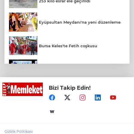
253 kilo esrar ele geçirildi
Eyüpsultan Meydanı'na yeni düzenleme
Bursa Keles'te Fetih coşkusu
Başkan Şadi Özdemir, Esentepeliler’i
dinledi
Bizi Takip Edin!
Muhtarlardan makarna yarışı
VakıfBank’ın aktif büyüklüğü yıllık bazda
yüzde 28 artışla 5,8 trilyon TL’yi aştı
Gizlilik Politikası