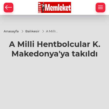
Anasayfa
Balıkesir
A Milli
Hentbolcular
K.
A Milli Hentbolcular K.
Makedonya'ya
takıldı
Makedonya'ya takıldı