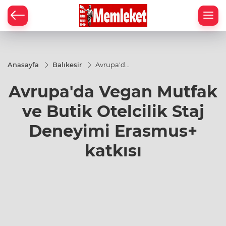
Anasayfa
Balıkesir
Avrupa'da
Vegan
Mutfak ve
Avrupa'da Vegan Mutfak
Butik
Otelcilik
Staj
ve Butik Otelcilik Staj
Deneyimi
Erasmus+
Deneyimi Erasmus+
katkısı
katkısı