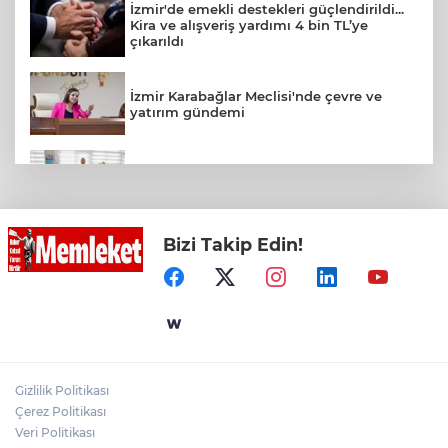
İzmir'de emekli destekleri güçlendirildi...
Kira ve alışveriş yardımı 4 bin TL’ye
çıkarıldı
İzmir Karabağlar Meclisi'nde çevre ve
yatırım gündemi
Kayseri zabıtası kayıp cüzdanı sahibine
teslim etti
Bizi Takip Edin!
Fuar 38'de 'Neşeli Günler' nostaljisi
Ankara Keçiören'de tarladan sofralara
doğal üretim
Gizlilik Politikası
Çerez Politikası
Bugün yurt genelinde hava nasıl olacak?
Veri Politikası