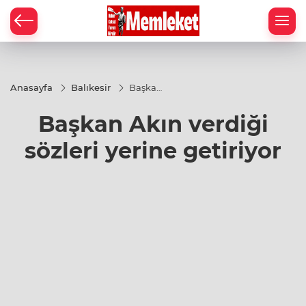
Anasayfa
Balıkesir
Başkan
Akın
verdiği
Başkan Akın verdiği
sözleri
yerine
getiriyor
sözleri yerine getiriyor