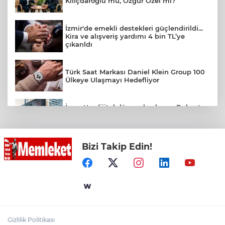
Kılıçdaroğlu mu, Özgür Özel mi?
İzmir'de emekli destekleri güçlendirildi...
Kira ve alışveriş yardımı 4 bin TL’ye
çıkarıldı
Türk Saat Markası Daniel Klein Group 100
Ülkeye Ulaşmayı Hedefliyor
İnşaatta dijital dönem başlıyor... Ruhsat
projelerinde BIM ve e-PYS zorunluluğu
geliyor
Bizi Takip Edin!
İstanbul'da 257 bin 850 uyuşturucu hap
ele geçirildi
Kocaeli’de yaz neşesi etkinlikleri yoğun
ilgi görüyor
Gizlilik Politikası