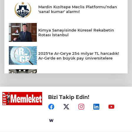
Mardin Kızıltepe Meclis Platformu’ndan
'sanal kumar' alarmı!
Kimya Sanayisinde Küresel Rekabetin
Rotası İstanbul
2025'te Ar-Ge'ye 254 milyar TL harcadık!
Ar-Ge'de en büyük pay üniversitelere
MGK bugün toplanıyor... Gündem
'Terörsüz Türkiye'
Bizi Takip Edin!
Yeni IONIQ 6 Türkiye’de
Ambalajlı Su Üreticileri Derneği'nden
2030 Uyarısı