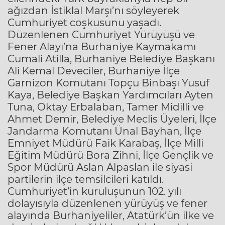
ağızdan İstiklal Marşı’nı söyleyerek
Cumhuriyet coşkusunu yaşadı.
Düzenlenen Cumhuriyet Yürüyüşü ve
Fener Alayı’na Burhaniye Kaymakamı
Cumali Atilla, Burhaniye Belediye Başkanı
Ali Kemal Deveciler, Burhaniye İlçe
Garnizon Komutanı Topçu Binbaşı Yusuf
Kaya, Belediye Başkan Yardımcıları Ayten
Tuna, Oktay Erbalaban, Tamer Midilli ve
Ahmet Demir, Belediye Meclis Üyeleri, İlçe
Jandarma Komutanı Ünal Bayhan, İlçe
Emniyet Müdürü Faik Karabaş, İlçe Milli
Eğitim Müdürü Bora Zihni, İlçe Gençlik ve
Spor Müdürü Aslan Alpaslan ile siyasi
partilerin ilçe temsilcileri katıldı.
Cumhuriyet’in kuruluşunun 102. yılı
dolayısıyla düzenlenen yürüyüş ve fener
alayında Burhaniyeliler, Atatürk’ün ilke ve