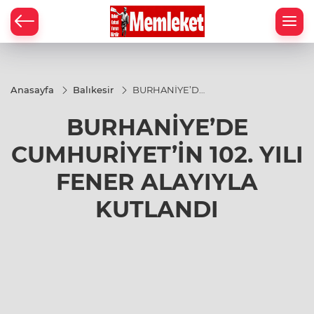
Anasayfa
Balıkesir
BURHANİYE’DE
CUMHURİYET’İN
102. YILI FENER
BURHANİYE’DE
ALAYIYLA
KUTLANDI
CUMHURİYET’İN 102. YILI
FENER ALAYIYLA
KUTLANDI