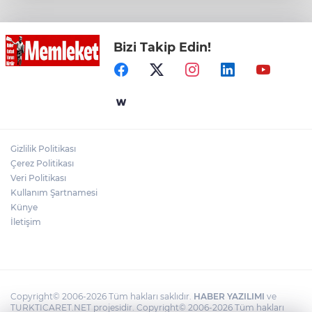
Hastalıklara Karşı Hijyen Kiti ve Temiz
İçme Suyu Dağıtıyor
Bizi Takip Edin!
Konya Selçuklu'da yollar yenileniyor
İzmir’in ilk lavanta parkı geliyor
Gizlilik Politikası
Çerez Politikası
Kayseri- Ankara hattı uyumlu çalışıyor
Veri Politikası
Kullanım Şartnamesi
Künye
İletişim
Copyright© 2006-2026 Tüm hakları saklıdır.
HABER YAZILIMI
ve
TURKTICARET.NET projesidir. Copyright© 2006-2026 Tüm hakları