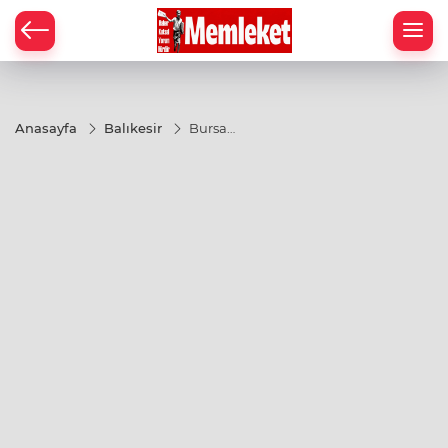
Anasayfa
Balıkesir
Bursa
Orhaneli'ye
değer
katan
'hizmet'