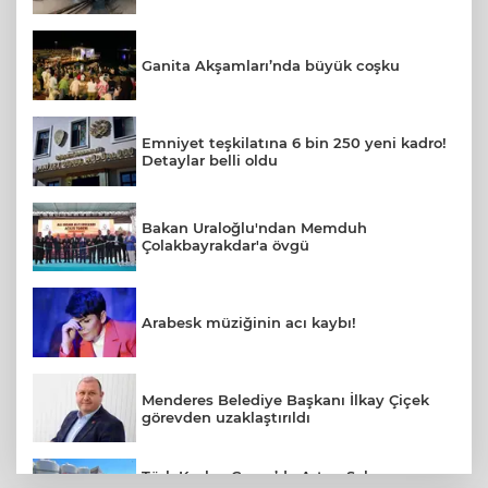
Ganita Akşamları’nda büyük coşku
Emniyet teşkilatına 6 bin 250 yeni kadro!
Detaylar belli oldu
Bakan Uraloğlu'ndan Memduh
Çolakbayrakdar'a övgü
Arabesk müziğinin acı kaybı!
Menderes Belediye Başkanı İlkay Çiçek
görevden uzaklaştırıldı
Türk Kızılay Gazze’de Artan Salgın