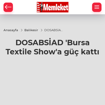
Anasayfa
Balıkesir
DOSABSİAD
'Bursa
Textile
DOSABSİAD 'Bursa
Show'a güç
kattı
Textile Show'a güç kattı