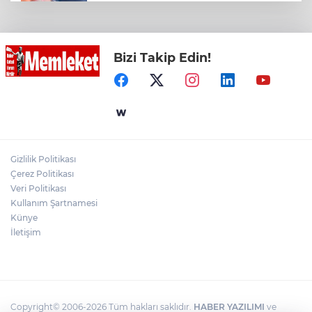
Su stresi çağı yaklaşıyor! Uzmanlardan
Türkiye için uyarı
Bizi Takip Edin!
Konya Taş Bina'da festivale özel video
mapping ve drone gösterisi büyüledi
Ambalajlı Su Üreticileri Derneği'nden
2030 Uyarısı
Gizlilik Politikası
İzmir Efes Selçuk'ta engelsiz yaşamda
Çerez Politikası
üreterek güçleniyorlar
Veri Politikası
Kullanım Şartnamesi
Künye
İletişim
Copyright© 2006-2026 Tüm hakları saklıdır.
HABER YAZILIMI
ve