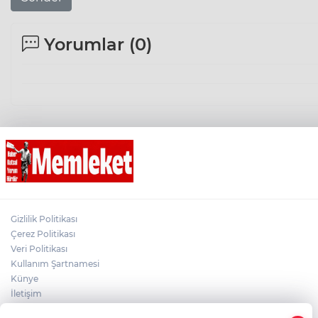
Yorumlar (
0
)
Gizlilik Politikası
Çerez Politikası
Veri Politikası
Kullanım Şartnamesi
Künye
İletişim