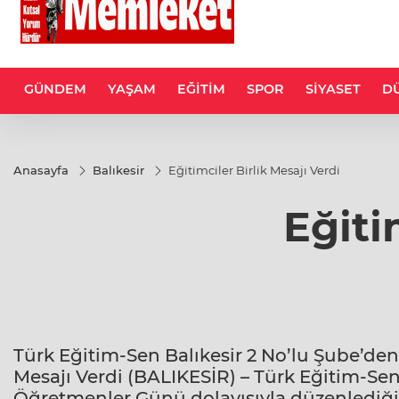
GÜNDEM
YAŞAM
EĞİTİM
SPOR
SİYASET
D
Anasayfa
Balıkesir
Eğitimciler Birlik Mesajı Verdi
Eğiti
Türk Eğitim-Sen Balıkesir 2 No’lu Şube’den
Mesajı Verdi (BALIKESİR) – Türk Eğitim-Sen
Öğretmenler Günü dolayısıyla düzenlediği 