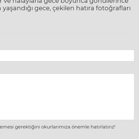
r ve halaylarla gece boyunca gönüllerince
yaşandığı gece, çekilen hatıra fotoğrafları
mesi gerektiğini okurlarımıza önemle hatırlatırız!