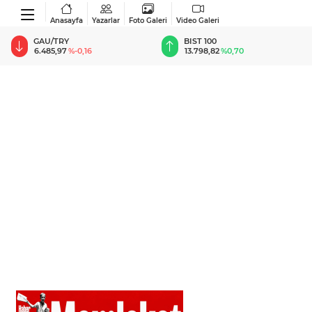
Anasayfa
Yazarlar
Foto Galeri
Video Galeri
BIST 100
USD
13.798,82
%0,70
47,5859
%0,05