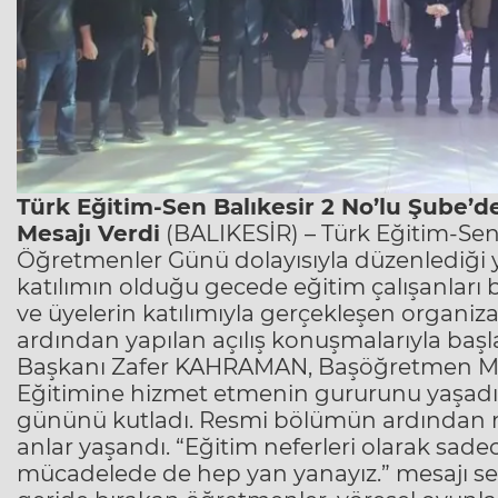
Türk Eğitim-Sen Balıkesir 2 No’lu Şube’
Mesajı Verdi
(BALIKESİR) – Türk Eğitim-Sen 
Öğretmenler Günü dolayısıyla düzenlediği y
katılımın olduğu gecede eğitim çalışanları b
ve üyelerin katılımıyla gerçekleşen organiza
ardından yapılan açılış konuşmalarıyla başla
Başkanı Zafer KAHRAMAN, Başöğretmen Must
Eğitimine hizmet etmenin gururunu yaşadıkl
gününü kutladı. Resmi bölümün ardından 
anlar yaşandı. “Eğitim neferleri olarak sade
mücadelede de hep yan yanayız.” mesajı sergi