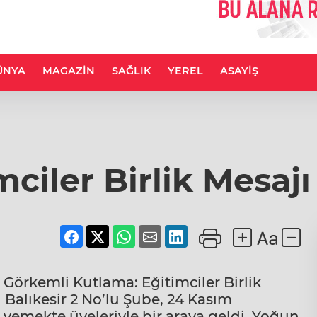
ÜNYA
MAGAZİN
SAĞLIK
YEREL
ASAYİŞ
mciler Birlik Mesajı
 Görkemli Kutlama: Eğitimciler Birlik
 Balıkesir 2 No’lu Şube, 24 Kasım
yemekte üyeleriyle bir araya geldi. Yoğun