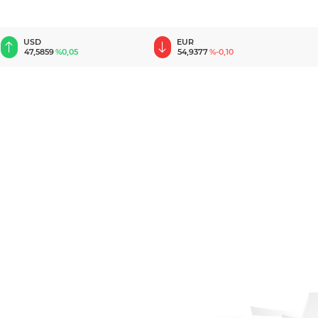
EUR
GBP
54,9377
%-0,10
64,1313
%0,11