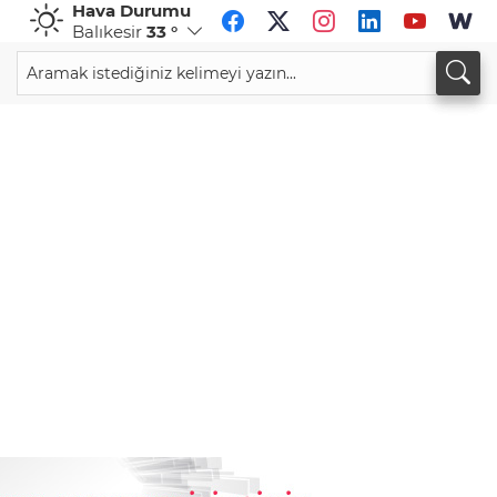
Hava Durumu
Balıkesir
33 °
CHF
CAD
58,5456
%-0,64
33,9439
%0,00