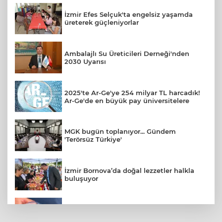
İzmir Efes Selçuk'ta engelsiz yaşamda
üreterek güçleniyorlar
Ambalajlı Su Üreticileri Derneği'nden
2030 Uyarısı
2025'te Ar-Ge'ye 254 milyar TL harcadık!
Ar-Ge'de en büyük pay üniversitelere
MGK bugün toplanıyor... Gündem
'Terörsüz Türkiye'
İzmir Bornova’da doğal lezzetler halkla
buluşuyor
Su stresi çağı yaklaşıyor! Uzmanlardan
Türkiye için uyarı