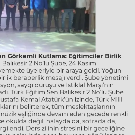
den Görkemli Kutlama:
Eğitimciler Birlik
Balıkesir 2 No’lu Şube, 24 Kasım
emekte üyeleriyle bir araya geldi. Yoğun
irlik beraberlik mesajı verdi. Şube yönetimi
syon, saygı duruşu ve İstiklal Marşı’nın
dı. Türk Eğitim Sen Balıkesir 2 No’lu Şube
afa Kemal Atatürk’ün izinde, Türk Milli
arını belirterek, tüm meslektaşlarının
müzik eşliğinde devam eden gecede renkli
ce okulda değil, halayda da, sofrada da,
lendi. Ders zilinin stresini bir geceliğine