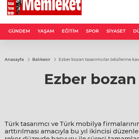
GÜNDEM
YAŞAM
EĞİTİM
SPOR
SİYASET
D
Anasayfa
Balıkesir
Ezber bozan tasarımcılar ödüllerine ka
Ezber bozan 
Türk tasarımcı ve Türk mobilya firmalarının
arttırılması amacıyla bu yıl ikincisi düze
rekor düzeyde başvuru ile süreci tamamlad