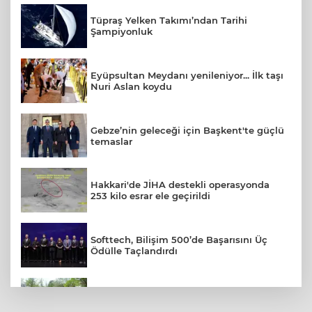
Tüpraş Yelken Takımı’ndan Tarihi
Şampiyonluk
Eyüpsultan Meydanı yenileniyor... İlk taşı
Nuri Aslan koydu
Gebze’nin geleceği için Başkent'te güçlü
temaslar
Hakkari'de JİHA destekli operasyonda
253 kilo esrar ele geçirildi
Softtech, Bilişim 500’de Başarısını Üç
Ödülle Taçlandırdı
Konya Büyükşehir’in baba-oğul kampı
Ağustos'ta da sürecek