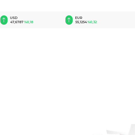
EUR
GBP
55,1254
%0,32
64,3468
%0,38