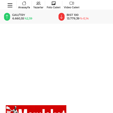
Anasayfa
Yazarlar
Foto Galeri
Video Galeri
BIST 100
USD
13.779,39
%-0,14
47,6787
%0,18