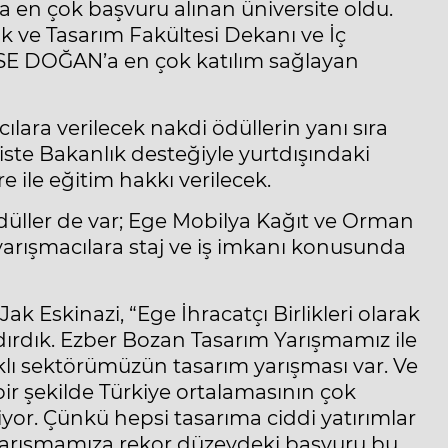
a en çok başvuru alınan üniversite oldu.
ık ve Tasarım Fakültesi Dekanı ve İç
SE DOĞAN’a en çok katılım sağlayan
ılara verilecek nakdi ödüllerin yanı sıra
liste Bakanlık desteğiyle yurtdışındaki
e ile eğitim hakkı verilecek.
düller de var; Ege Mobilya Kağıt ve Orman
n yarışmacılara staj ve iş imkanı konusunda
ak Eskinazi, “Ege İhracatçı Birlikleri olarak
ndırdık. Ezber Bozan Tasarım Yarışmamız ile
lı sektörümüzün tasarım yarışması var. Ve
bir şekilde Türkiye ortalamasının çok
iyor. Çünkü hepsi tasarıma ciddi yatırımlar
Yarışmamıza rekor düzeydeki başvuru bu