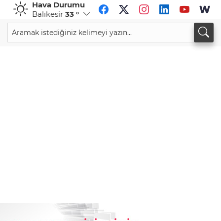
Hava Durumu
Balıkesir
33 °
CHF
CAD
59,0083
%0,82
34,1883
%0,73