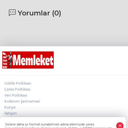
Yorumlar (
0
)
Gizlilik Politikası
Çerez Politikası
Veri Politikası
Kullanım Şartnamesi
Künye
İletişim
Sizlere daha iyi hizmet sunabilmek adına sitemizde çerez