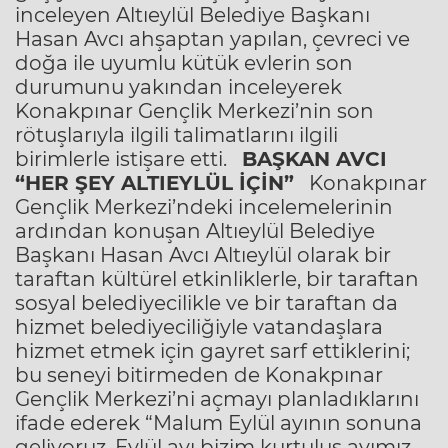
inceleyen Altıeylül Belediye Başkanı
Hasan Avcı ahşaptan yapılan, çevreci ve
doğa ile uyumlu kütük evlerin son
durumunu yakından inceleyerek
Konakpınar Gençlik Merkezi’nin son
rötuşlarıyla ilgili talimatlarını ilgili
birimlerle istişare etti.
BAŞKAN AVCI
“HER ŞEY ALTIEYLÜL İÇİN”
Konakpınar
Gençlik Merkezi’ndeki incelemelerinin
ardından konuşan Altıeylül Belediye
Başkanı Hasan Avcı Altıeylül olarak bir
taraftan kültürel etkinliklerle, bir taraftan
sosyal belediyecilikle ve bir taraftan da
hizmet belediyeciliğiyle vatandaşlara
hizmet etmek için gayret sarf ettiklerini;
bu seneyi bitirmeden de Konakpınar
Gençlik Merkezi’ni açmayı planladıklarını
ifade ederek “Malum Eylül ayının sonuna
geliyoruz. Eylül ayı bizim kurtuluş ayımız.