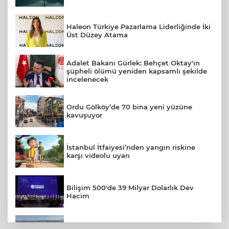
Haleon Türkiye Pazarlama Liderliğinde İki
Üst Düzey Atama
Adalet Bakanı Gürlek: Behçet Oktay'ın
şüpheli ölümü yeniden kapsamlı şekilde
incelenecek
Ordu Gölköy’de 70 bina yeni yüzüne
kavuşuyor
İstanbul İtfaiyesi’nden yangın riskine
karşı videolu uyarı
Bilişim 500'de 39 Milyar Dolarlık Dev
Hacim
Bursa Şehir Hastanesi otoparkı bu ay