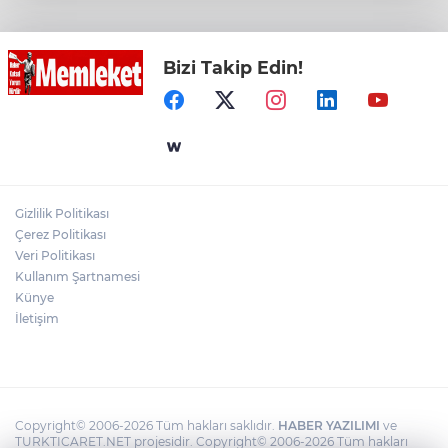
hizmete açılıyor
Bizi Takip Edin!
İzmir Bornova’da doğal lezzetler halkla
buluşuyor
Sultanköy’ün gururu Ali Karakaş
Tuğgeneral oldu
Gizlilik Politikası
Konya Taş Bina'da festivale özel video
Çerez Politikası
mapping ve drone gösterisi büyüledi
Veri Politikası
Kullanım Şartnamesi
Künye
İletişim
Copyright© 2006-2026 Tüm hakları saklıdır.
HABER YAZILIMI
ve
TURKTICARET.NET projesidir. Copyright© 2006-2026 Tüm hakları