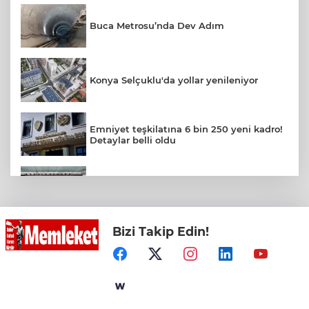
Buca Metrosu’nda Dev Adım
Konya Selçuklu'da yollar yenileniyor
Emniyet teşkilatına 6 bin 250 yeni kadro!
Detaylar belli oldu
Bakan Uraloğlu'ndan Memduh
Çolakbayrakdar'a övgü
Bizi Takip Edin!
İpsala OSB'nin gelişimi için kritik ziyaret
Bursa Büyükşehir Harmancık’ta da yolları
yeniliyor