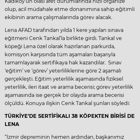
Kadıköy’ün olası afet durumlarında hızlı organize
olup, acil müdahale etme donanımına sahip eğitimli
ekibinin arama çalışmalarında görev alacak.
Lena AFAD tarafından yılda 1 kere yapılan sınava
eğitmeni Cenk Tankal’la birlikte girdi. Tankal ve
köpeği Lena özel olarak hazırlanan parkurda,
komisyon karşısında tüm aşamaları başarıyla
tamamlayarak sertifikaya hak kazandılar. Sınav
‘eğitim’ ve ‘görev’ yeterliliklerine göre 2 aşamalı
gerçekleşti. Eğitim yeterlilik aşamasında fiziksel
yeterlilik, ileri itaat ve arama becerisi; görev yeterlilik
aşamasında ise gerçek bir olayda arama becerisi
ölçüldü. Konuya ilişkin Cenk Tankal şunları söyledi:
TÜRKİYE’DE SERTİFİKALI 38 KÖPEKTEN BİRİSİ DE
LENA
“İzmir depreminin hemen ardından, başkanımız