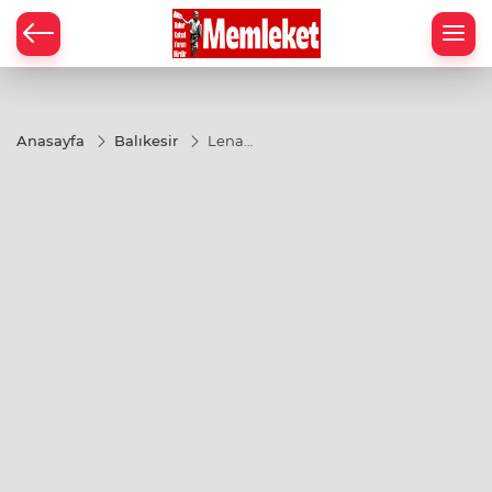
Anasayfa
Balıkesir
Lena
artık
BAK'ın
parçası