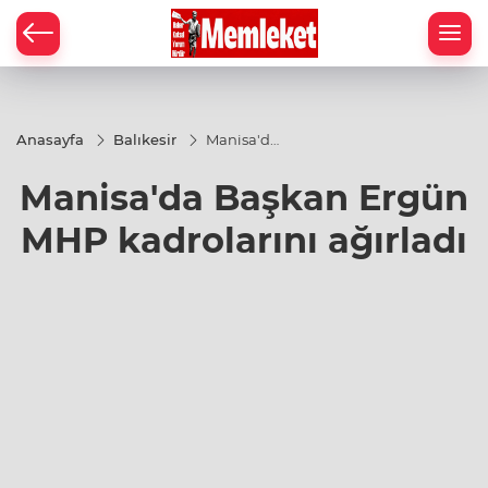
Anasayfa
Balıkesir
Manisa'da
Başkan
Ergün
Manisa'da Başkan Ergün
MHP
kadrolarını
ağırladı
MHP kadrolarını ağırladı