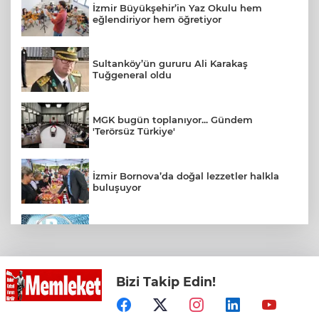
İzmir Büyükşehir’in Yaz Okulu hem
eğlendiriyor hem öğretiyor
Sultanköy’ün gururu Ali Karakaş
Tuğgeneral oldu
MGK bugün toplanıyor... Gündem
'Terörsüz Türkiye'
İzmir Bornova’da doğal lezzetler halkla
buluşuyor
2025'te Ar-Ge'ye 254 milyar TL harcadık!
Ar-Ge'de en büyük pay üniversitelere
Bizi Takip Edin!
Konya Taş Bina'da festivale özel video
mapping ve drone gösterisi büyüledi