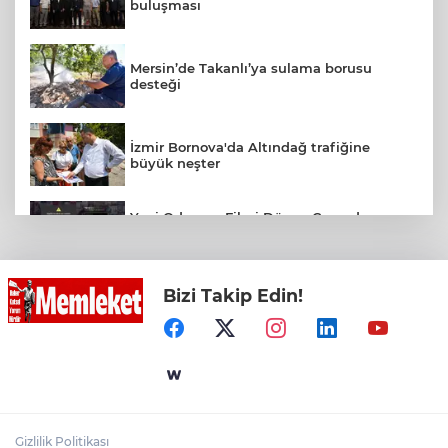
buluşması
Mersin’de Takanlı’ya sulama borusu
desteği
İzmir Bornova'da Altındağ trafiğine
büyük neşter
Yeni Odyssey Filmi Dünya Çapında
Heyecan Yaratırken Dolandırıcılar da
Harekete Geçiyor
Bizi Takip Edin!
Trabzon, UNESCO Gastronomi Şehri Olma
Yolunda
Rize Yaşayan Miras Şöleni Sona Erdi
Gizlilik Politikası