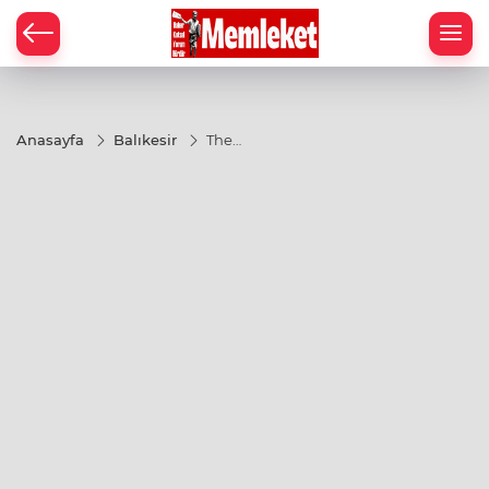
Anasayfa
Balıkesir
The
Bodrum
Cup'ta
şampiyon
belli oldu