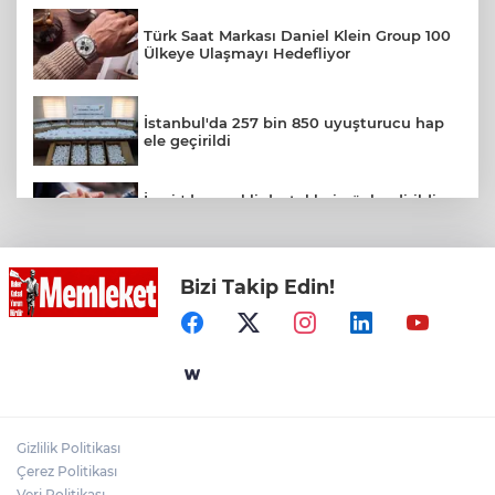
Türk Saat Markası Daniel Klein Group 100
Ülkeye Ulaşmayı Hedefliyor
İstanbul'da 257 bin 850 uyuşturucu hap
ele geçirildi
İzmir'de emekli destekleri güçlendirildi...
Kira ve alışveriş yardımı 4 bin TL’ye
çıkarıldı
Bizi Takip Edin!
Sokakta neler konuşuluyor? Kemal
Kılıçdaroğlu mu, Özgür Özel mi?
Deniz Kaplumbağaları ve Akdeniz Fokları
İçin Bilim Temelli Koruma Çalışmaları
Gizlilik Politikası
53 Milyar Dolarlık Küresel Parfüm
Çerez Politikası
Pazarında 30 Milyon TL Ek Yatırım
Veri Politikası