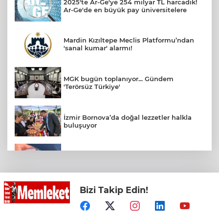
2025'te Ar-Ge'ye 254 milyar TL harcadık!
Ar-Ge'de en büyük pay üniversitelere
Mardin Kızıltepe Meclis Platformu’ndan
'sanal kumar' alarmı!
MGK bugün toplanıyor... Gündem
'Terörsüz Türkiye'
İzmir Bornova’da doğal lezzetler halkla
buluşuyor
Su stresi çağı yaklaşıyor! Uzmanlardan
Türkiye için uyarı
Bizi Takip Edin!
Konya Taş Bina'da festivale özel video
mapping ve drone gösterisi büyüledi