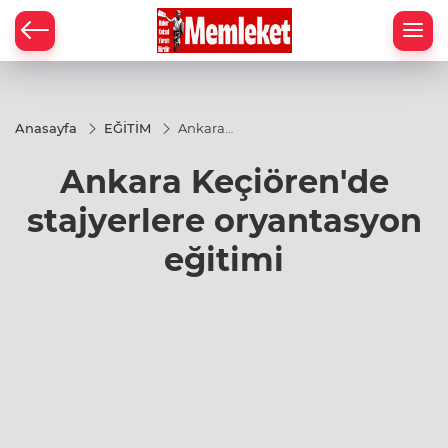
Anasayfa
EĞİTİM
Ankara
Keçiören'de
stajyerlere
Ankara Keçiören'de
oryantasyon
eğitimi
stajyerlere oryantasyon
eğitimi