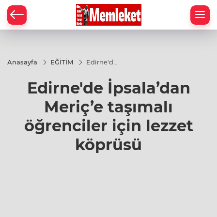
Anasayfa
EĞİTİM
Edirne'de
İpsala’dan
Meriç’e
Edirne'de İpsala’dan
taşımalı
öğrenciler
için lezzet
Meriç’e taşımalı
köprüsü
öğrenciler için lezzet
köprüsü