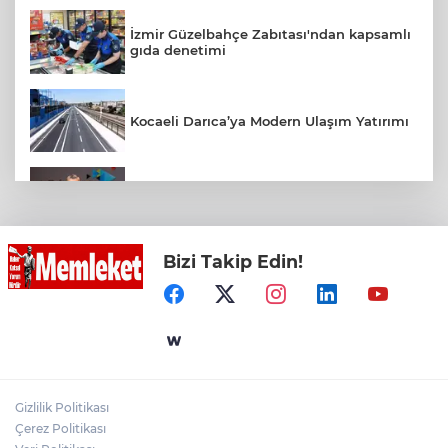
İzmir Güzelbahçe Zabıtası'ndan kapsamlı
gıda denetimi
Kocaeli Darıca’ya Modern Ulaşım Yatırımı
Türk Telekom’dan Yılın İlk Yarısında
Güçlü Performans
Bizi Takip Edin!
Bursa’da TEKNOSAB KOBİ OSB tanıtıldı...
Bursa’nın kalkınma yolculuğunda yeni
dönem
İzmir Bornova’da ortak akıl buluşması
Gizlilik Politikası
Mersin’de ‘Yaz Dostum’ konserleri
Çerez Politikası
coşkuya devam ediyor