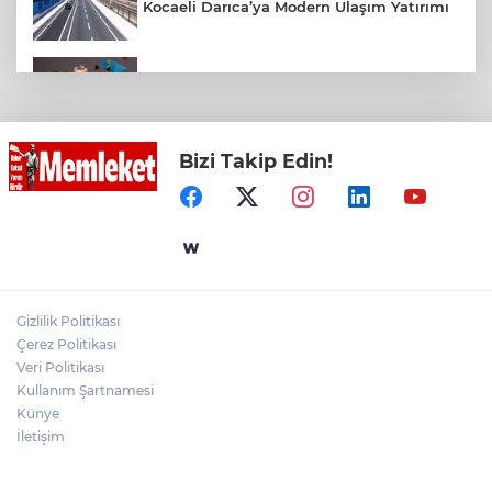
Kocaeli Darıca’ya Modern Ulaşım Yatırımı
Türk Telekom’dan Yılın İlk Yarısında
Güçlü Performans
Bizi Takip Edin!
Bursa’da TEKNOSAB KOBİ OSB tanıtıldı...
Bursa’nın kalkınma yolculuğunda yeni
dönem
İzmir Bornova’da ortak akıl buluşması
Gizlilik Politikası
Mersin’de ‘Yaz Dostum’ konserleri
Çerez Politikası
coşkuya devam ediyor
Veri Politikası
Kullanım Şartnamesi
Künye
İletişim