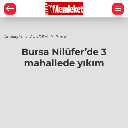
Anasayfa
GÜNDEM
Bursa
Nilüfer’de
3
Bursa Nilüfer’de 3
mahallede
yıkım
mahallede yıkım