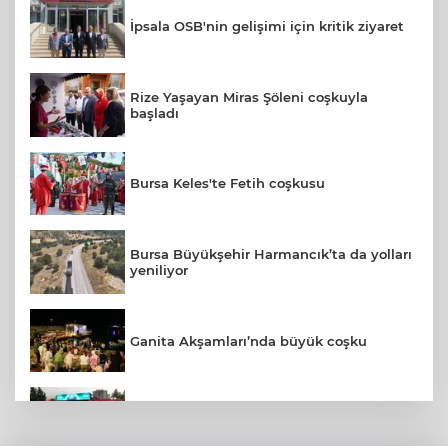
İpsala OSB'nin gelişimi için kritik ziyaret
Rize Yaşayan Miras Şöleni coşkuyla
başladı
Bursa Keles'te Fetih coşkusu
Bursa Büyükşehir Harmancık’ta da yolları
yeniliyor
Ganita Akşamları’nda büyük coşku
Konya Bisiklet Festivali’nin açılışı
coşkuyla gerçekleşti