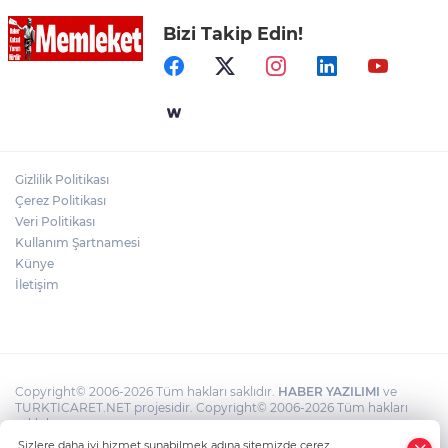
Bizi Takip Edin!
Kayseri Talas İnovasyon Merkezi finale
kaldı
İzmir Efes Selçuk'te engeller atölyelerle
aşılıyor
Gizlilik Politikası
Başkan Şadi Özdemir, Esentepeliler’i
Çerez Politikası
dinledi
Veri Politikası
Kullanım Şartnamesi
Künye
İletişim
Copyright© 2006-2026 Tüm hakları saklıdır.
HABER YAZILIMI
ve
TURKTICARET.NET projesidir. Copyright© 2006-2026 Tüm hakları
saklıdır.
Sizlere daha iyi hizmet sunabilmek adına sitemizde çerez