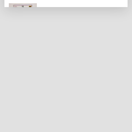
Bursa'da tarihi eser operasyonu! 273
sikke ve 18 obje ele geçirildi
688 milyon TL tarımsal destek
hesaplarda
Denizli'de sosyal destek projeleri dar
gelirliye umut oluyor
İstanbul Maltepe'de ''İçimdeki Sahne
Atölyesi'' katılımcıları belgelerini aldı