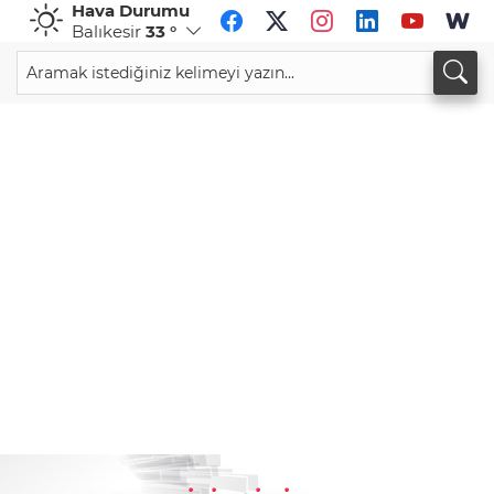
Hava Durumu
Balıkesir
33 °
CHF
CAD
59,0083
%0,82
34,1883
%0,73