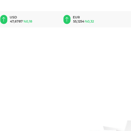
EUR
GBP
55,1254
%0,32
64,3468
%0,38