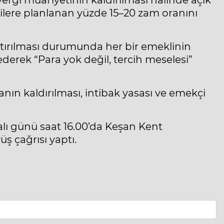
vergi muafiyetinin kaldırılması halinde açık
eklilere planlanan yüzde 15–20 zam oranını
ştırılması durumunda her bir emeklinin
 ederek “Para yok değil, tercih meselesi”
anın kaldırılması, intibak yasası ve emekçi
alı günü saat 16.00’da Keşan Kent
 çağrısı yaptı.