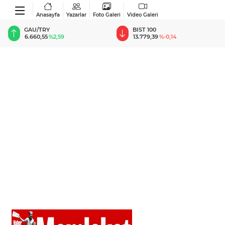
Anasayfa
Yazarlar
Foto Galeri
Video Galeri
BIST 100
USD
13.779,39
%-0,14
47,6787
%0,18