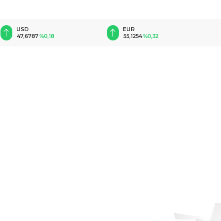
EUR
GBP
55,1254
%0,32
64,3468
%0,38