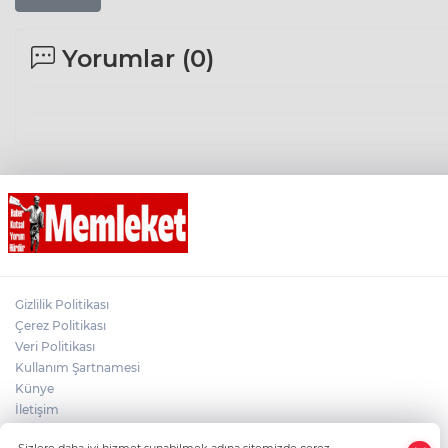
Yorumlar (
0
)
Gizlilik Politikası
Çerez Politikası
Veri Politikası
Kullanım Şartnamesi
Künye
İletişim