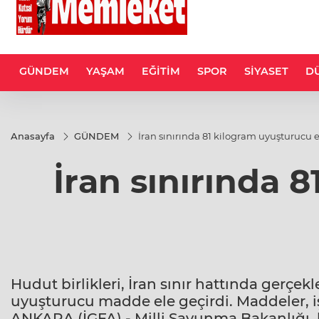
GÜNDEM
YAŞAM
EĞİTİM
SPOR
SİYASET
D
Anasayfa
GÜNDEM
İran sınırında 81 kilogram uyuşturucu e
İran sınırında 
Hudut birlikleri, İran sınır hattında gerçek
uyuşturucu madde ele geçirdi. Maddeler, iş
ANKARA (İGFA) - Milli Savunma Bakanlığı, hu