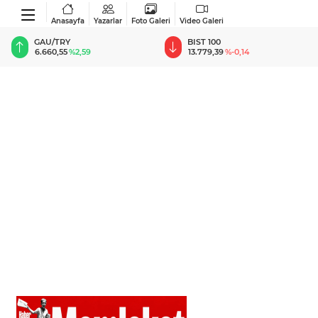
Anasayfa
Yazarlar
Foto Galeri
Video Galeri
BIST 100
USD
13.779,39
%-0,14
47,6787
%0,18