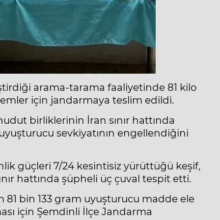
eştirdiği arama-tarama faaliyetinde 81 kilo
emler için jandarmaya teslim edildi.
udut birliklerinin İran sınır hattında
 uyuşturucu sevkiyatının engellendiğini
k güçleri 7/24 kesintisiz yürüttüğü keşif,
nır hattında şüpheli üç çuval tespit etti.
am 81 bin 133 gram uyuşturucu madde ele
lması için Şemdinli İlçe Jandarma