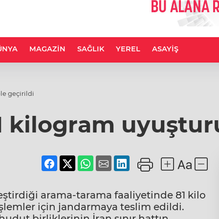
ÜNYA
MAGAZİN
SAĞLIK
YEREL
ASAYİŞ
le geçirildi
81 kilogram uyuşturu
leştirdiği arama-tarama faaliyetinde 81 kilo
lemler için jandarmaya teslim edildi.
dut birliklerinin İran sınır hattın