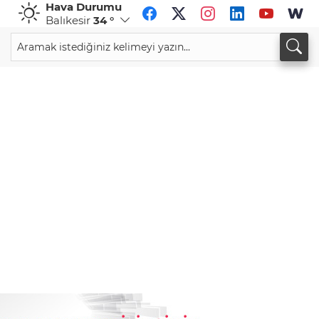
Hava Durumu
Balıkesir
34 °
CHF
CAD
59,0083
%0,82
34,1883
%0,73