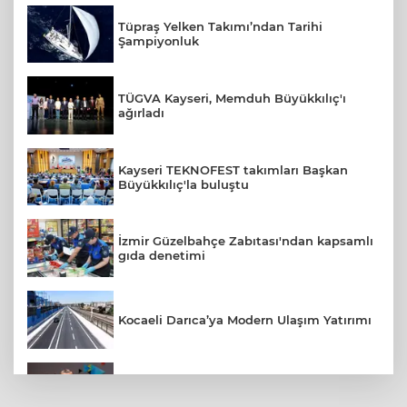
Tüpraş Yelken Takımı’ndan Tarihi
Şampiyonluk
TÜGVA Kayseri, Memduh Büyükkılıç'ı
ağırladı
Kayseri TEKNOFEST takımları Başkan
Büyükkılıç'la buluştu
İzmir Güzelbahçe Zabıtası'ndan kapsamlı
gıda denetimi
Kocaeli Darıca’ya Modern Ulaşım Yatırımı
Türk Telekom’dan Yılın İlk Yarısında
Güçlü Performans