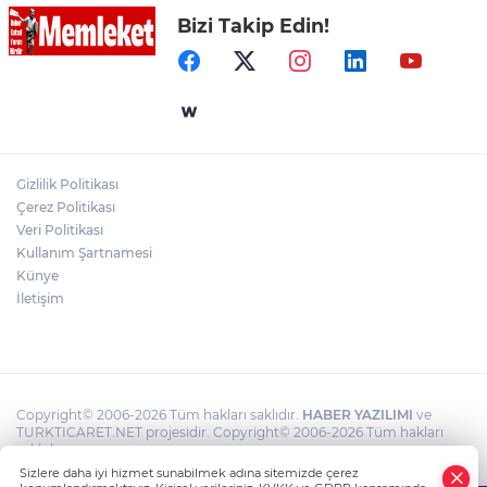
Bizi Takip Edin!
Muhtarlardan makarna yarışı
VakıfBank’ın aktif büyüklüğü yıllık bazda
yüzde 28 artışla 5,8 trilyon TL’yi aştı
Gizlilik Politikası
Bursa Tabip Odası: Hekimlik 5 dakikaya
Çerez Politikası
sığmaz
Veri Politikası
Kullanım Şartnamesi
Künye
İletişim
Copyright© 2006-2026 Tüm hakları saklıdır.
HABER YAZILIMI
ve
TURKTICARET.NET projesidir. Copyright© 2006-2026 Tüm hakları
saklıdır.
Sizlere daha iyi hizmet sunabilmek adına sitemizde çerez