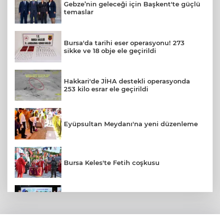
Gebze’nin geleceği için Başkent'te güçlü
temaslar
Bursa'da tarihi eser operasyonu! 273
sikke ve 18 obje ele geçirildi
Hakkari'de JİHA destekli operasyonda
253 kilo esrar ele geçirildi
Eyüpsultan Meydanı'na yeni düzenleme
Bursa Keles'te Fetih coşkusu
Başkan Şadi Özdemir, Esentepeliler’i
dinledi