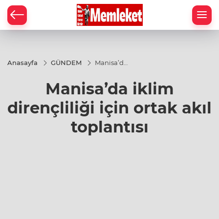
Anasayfa
GÜNDEM
Manisa’da
iklim
dirençliliği
Manisa’da iklim
için ortak
akıl
toplantısı
dirençliliği için ortak akıl
toplantısı