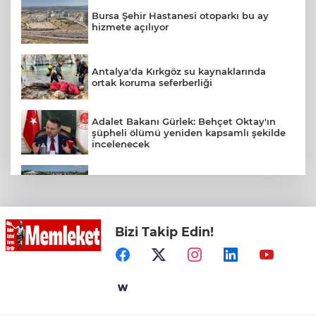
Bursa Şehir Hastanesi otoparkı bu ay
hizmete açılıyor
Antalya'da Kırkgöz su kaynaklarında
ortak koruma seferberliği
Adalet Bakanı Gürlek: Behçet Oktay'ın
şüpheli ölümü yeniden kapsamlı şekilde
incelenecek
Sakarya Akyazı’da altyapı hattı için saha
çalışmaları başladı
Bizi Takip Edin!
Muğla Seydikemer'de yangın sonrası
seferberlik
Bozcaada mercan resifleri için koruma
seferberliği... 180 deniz canlısı türü kayıt
altına alındı