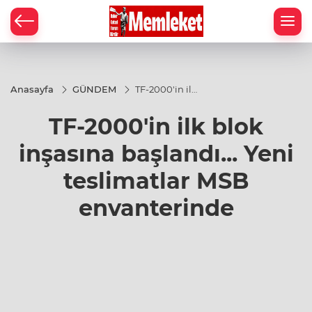
Anasayfa
GÜNDEM
TF-2000'in ilk
blok inşasına
başlandı...
TF-2000'in ilk blok
Yeni
teslimatlar
MSB
inşasına başlandı... Yeni
envanterinde
teslimatlar MSB
envanterinde