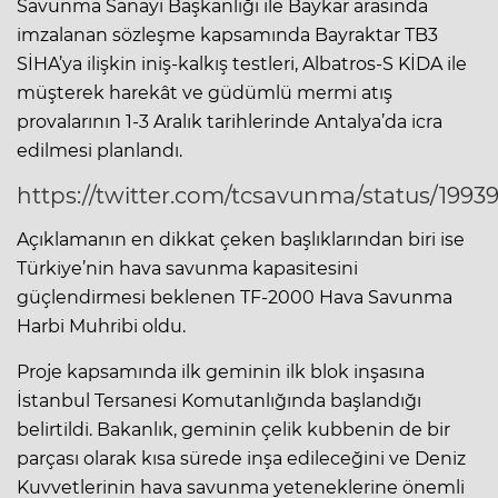
Savunma Sanayi Başkanlığı ile Baykar arasında
imzalanan sözleşme kapsamında Bayraktar TB3
SİHA’ya ilişkin iniş-kalkış testleri, Albatros-S KİDA ile
müşterek harekât ve güdümlü mermi atış
provalarının 1-3 Aralık tarihlerinde Antalya’da icra
edilmesi planlandı.
https://twitter.com/tcsavunma/status/199
Açıklamanın en dikkat çeken başlıklarından biri ise
Türkiye’nin hava savunma kapasitesini
güçlendirmesi beklenen TF-2000 Hava Savunma
Harbi Muhribi oldu.
Proje kapsamında ilk geminin ilk blok inşasına
İstanbul Tersanesi Komutanlığında başlandığı
belirtildi. Bakanlık, geminin çelik kubbenin de bir
parçası olarak kısa sürede inşa edileceğini ve Deniz
Kuvvetlerinin hava savunma yeteneklerine önemli