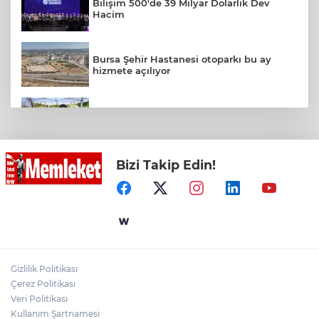
Bilişim 500'de 39 Milyar Dolarlık Dev
Hacim
Bursa Şehir Hastanesi otoparkı bu ay
hizmete açılıyor
İzmir Bornova’da doğal lezzetler halkla
buluşuyor
Bizi Takip Edin!
Sultanköy’ün gururu Ali Karakaş
Tuğgeneral oldu
Forbes Türkiye 30 Altı 30 Başvuruları İçin
Son Dönemece Girildi
Gizlilik Politikası
Konya Taş Bina'da festivale özel video
Çerez Politikası
mapping ve drone gösterisi büyüledi
Veri Politikası
Kullanım Şartnamesi