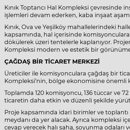
Kınık Toptancı Hal Kompleksi çevresinde in
işlemleri devam ederken, kaba inşaat aşama
Kınık, Ova ve Yeşilköy mahallelerindeki hal
kapsamında, hal içerisinde komisyoncular
dökülerek üzeri tentelerle kaplanıyor. Proj
Kompleksi modern ve estetik bir görünüme
ÇAĞDAŞ BİR TİCARET MERKEZİ
Üreticiler ile komisyonculara çağdaş bir tic
Kompleksi’nin, bölge ekonomisine önemli ka
Toplamda 120 komisyoncu, 136 tüccar ve 72 
ticaretin daha etkin ve düzenli şekilde yür
Proje kapsamında idari birimler ve toplantı 
meydanı da yer alacak. Ayrıca kompleksi içer
cevap verecek halı saha, soyunma odaları ve