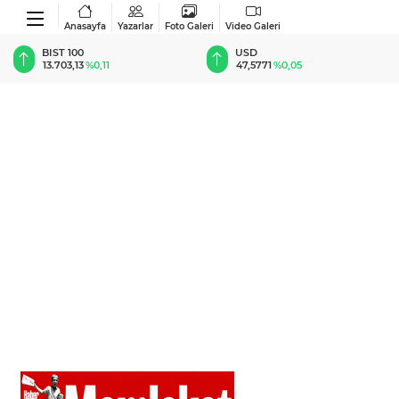
Anasayfa
Yazarlar
Foto Galeri
Video Galeri
BIST 100
USD
13.703,13
%0,11
47,5771
%0,05