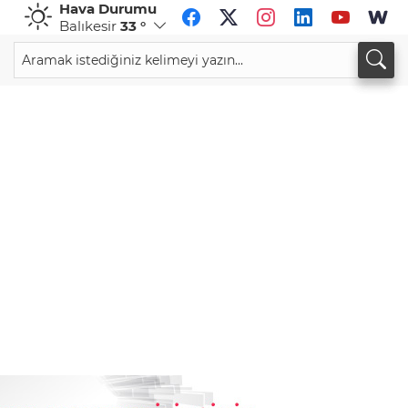
Hava Durumu
Balıkesir
33 °
CHF
CAD
58,9263
%0,02
33,9425
%0,01