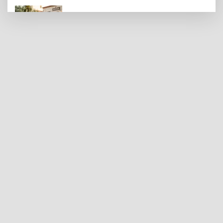
Sokakta neler konuşuluyor? Kemal
Kılıçdaroğlu mu, Özgür Özel mi?
Türk Saat Markası Daniel Klein Group 100
Ülkeye Ulaşmayı Hedefliyor
İzmir'de emekli destekleri güçlendirildi...
Kira ve alışveriş yardımı 4 bin TL’ye
çıkarıldı
Kayseri Büyükşehir'den suyun
geleceğine yatırım