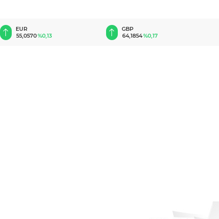
EUR
GBP
55,0570
%0,13
64,1854
%0,17