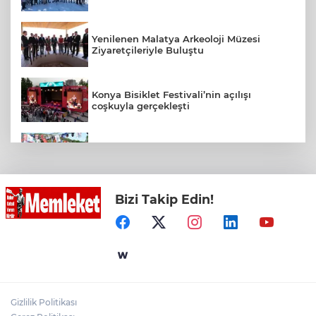
Yenilenen Malatya Arkeoloji Müzesi
Ziyaretçileriyle Buluştu
Konya Bisiklet Festivali’nin açılışı
coşkuyla gerçekleşti
Bursa Keles'te Fetih coşkusu
Bizi Takip Edin!
İpsala OSB'nin gelişimi için kritik ziyaret
Toplu taşımaya sıkı denetim
Gizlilik Politikası
Türkiye Kültür Yolu Festivali Malatya'da