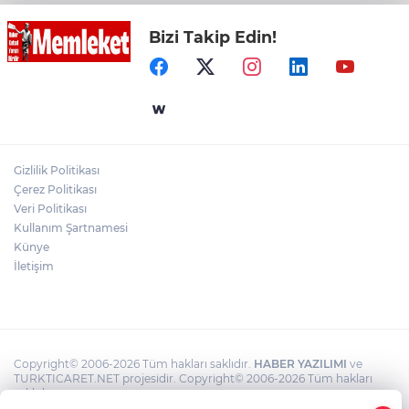
Bizi Takip Edin!
Muhtarlardan makarna yarışı
VakıfBank’ın aktif büyüklüğü yıllık bazda
yüzde 28 artışla 5,8 trilyon TL’yi aştı
Gizlilik Politikası
Bursa Tabip Odası: Hekimlik 5 dakikaya
Çerez Politikası
sığmaz
Veri Politikası
Kullanım Şartnamesi
Künye
İletişim
Copyright© 2006-2026 Tüm hakları saklıdır.
HABER YAZILIMI
ve
TURKTICARET.NET projesidir. Copyright© 2006-2026 Tüm hakları
saklıdır.