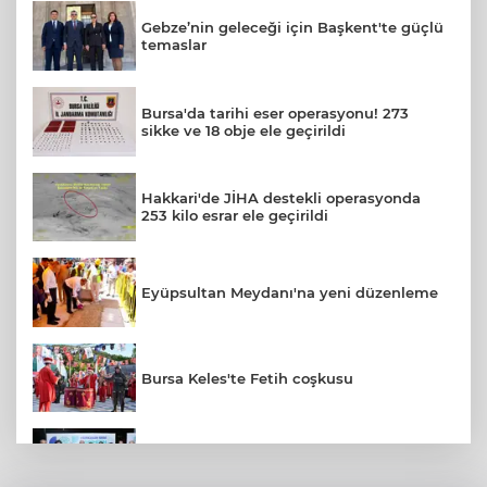
Gebze’nin geleceği için Başkent'te güçlü
temaslar
Bursa'da tarihi eser operasyonu! 273
sikke ve 18 obje ele geçirildi
Hakkari'de JİHA destekli operasyonda
253 kilo esrar ele geçirildi
Eyüpsultan Meydanı'na yeni düzenleme
Bursa Keles'te Fetih coşkusu
Başkan Şadi Özdemir, Esentepeliler’i
dinledi