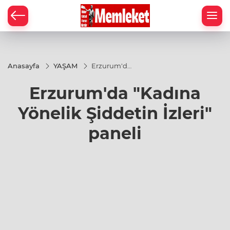
Anasayfa
YAŞAM
Erzurum'da
"Kadına
Yönelik
Erzurum'da "Kadına
Şiddetin
İzleri"
paneli
Yönelik Şiddetin İzleri"
paneli