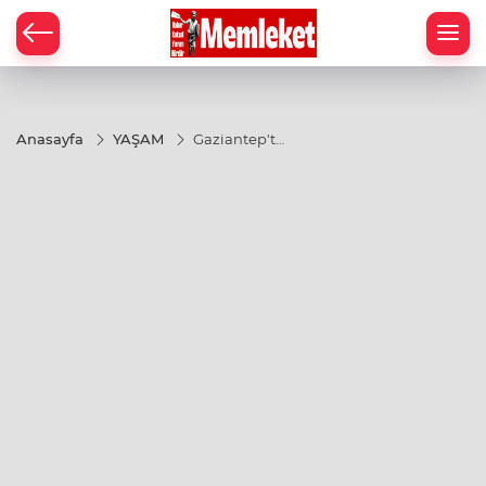
Anasayfa
YAŞAM
Gaziantep'te
Abdülhadi
Çelik Üst
Geçidi
hizmete
girdi