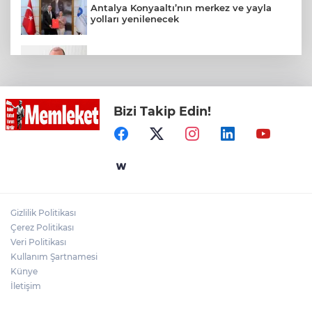
Antalya Konyaaltı’nın merkez ve yayla
yolları yenilenecek
Menderes Belediye Başkanı İlkay Çiçek
görevden uzaklaştırıldı
Bizi Takip Edin!
Toplu taşımaya sıkı denetim
Bursa Büyükşehir Harmancık’ta da yolları
yeniliyor
Gizlilik Politikası
Kırgız Cumhuriyeti Antalya Başkonsolosu
Çerez Politikası
Başkan Vekili Özdemir’i ziyaret etti
Veri Politikası
Kullanım Şartnamesi
Künye
İletişim