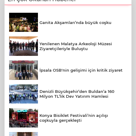
Ganita Akşamları’nda büyük coşku
Yenilenen Malatya Arkeoloji Müzesi
Ziyaretçileriyle Buluştu
İpsala OSB'nin gelişimi için kritik ziyaret
Denizli Büyükşehir’den Buldan’a 160
Milyon TL’lik Dev Yatırım Hamlesi
Konya Bisiklet Festivali’nin açılışı
coşkuyla gerçekleşti