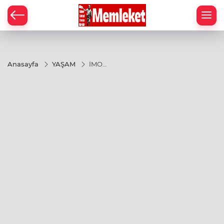
Anasayfa
YAŞAM
İMO
Bursa'da
71'inci yıl
dayanışması