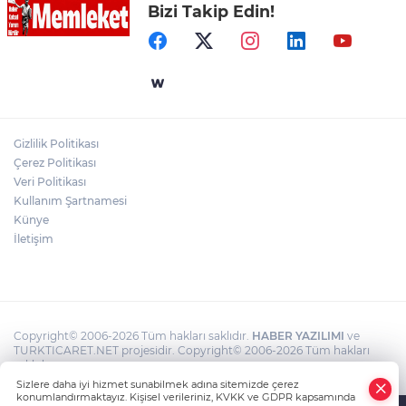
Bizi Takip Edin!
Antalya Konyaaltı’nın merkez ve yayla
yolları yenilenecek
Bursa Keles'te Fetih coşkusu
Gizlilik Politikası
Hacamat Herkese Uygun Bir Tedavi
Çerez Politikası
Değil!
Veri Politikası
Kullanım Şartnamesi
Künye
İletişim
Copyright© 2006-2026 Tüm hakları saklıdır.
HABER YAZILIMI
ve
TURKTICARET.NET projesidir. Copyright© 2006-2026 Tüm hakları
saklıdır.
Sizlere daha iyi hizmet sunabilmek adına sitemizde çerez
konumlandırmaktayız. Kişisel verileriniz, KVKK ve GDPR kapsamında