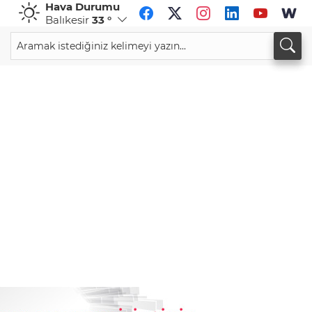
Hava Durumu
Balıkesir
33 °
CHF
CAD
59,0083
%0,82
34,1883
%0,73