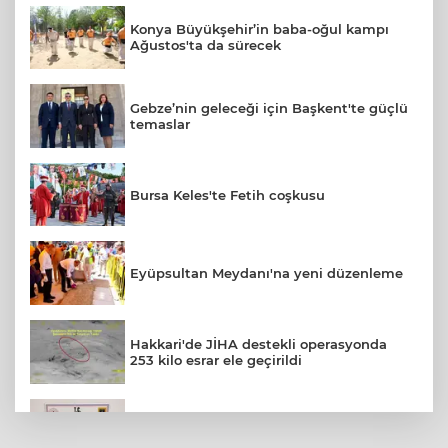
Konya Büyükşehir’in baba-oğul kampı
Ağustos'ta da sürecek
Gebze’nin geleceği için Başkent'te güçlü
temaslar
Bursa Keles'te Fetih coşkusu
Eyüpsultan Meydanı'na yeni düzenleme
Hakkari'de JİHA destekli operasyonda
253 kilo esrar ele geçirildi
Bursa'da tarihi eser operasyonu! 273
sikke ve 18 obje ele geçirildi