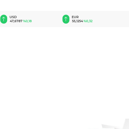
EUR
GBP
55,1254
%0,32
64,3468
%0,38