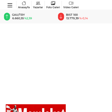
Anasayfa
Yazarlar
Foto Galeri
Video Galeri
BIST 100
USD
13.779,39
%-0,14
47,6787
%0,18