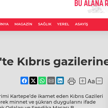
ÜNYA
MAGAZİN
SAĞLIK
YEREL
ASAYİŞ
'te Kıbrıs gazilerin
irimi Kartepe’de ikamet eden Kıbrıs Gazileri
ederek minnet ve şükran duygularını ifade
lek Odaları ve Sendika Masası B