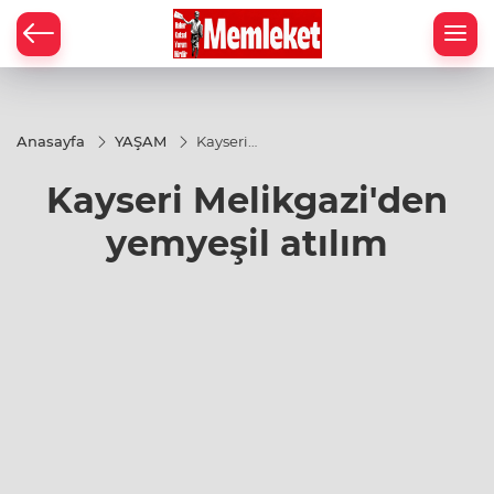
Anasayfa
YAŞAM
Kayseri
Melikgazi'den
yemyeşil
Kayseri Melikgazi'den
atılım
yemyeşil atılım