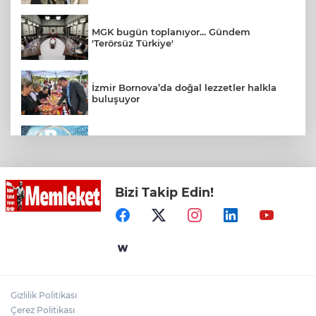
MGK bugün toplanıyor... Gündem
'Terörsüz Türkiye'
İzmir Bornova’da doğal lezzetler halkla
buluşuyor
2025'te Ar-Ge'ye 254 milyar TL harcadık!
Ar-Ge'de en büyük pay üniversitelere
Bizi Takip Edin!
Konya Taş Bina'da festivale özel video
mapping ve drone gösterisi büyüledi
Mardin Kızıltepe Meclis Platformu’ndan
'sanal kumar' alarmı!
Gizlilik Politikası
Kimya Sanayisinde Küresel Rekabetin
Çerez Politikası