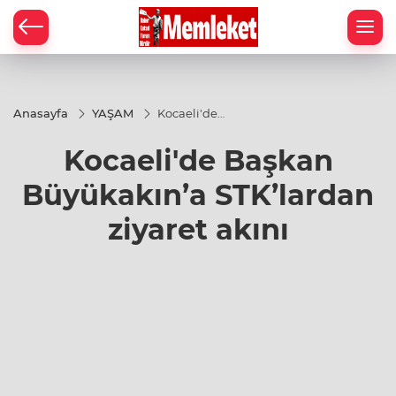
Anasayfa
YAŞAM
Kocaeli'de
Başkan
Büyükakın’a
Kocaeli'de Başkan
STK’lardan
ziyaret akını
Büyükakın’a STK’lardan
ziyaret akını