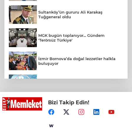
Sultanköy’ün gururu Ali Karakaş
Tuğgeneral oldu
MGK bugün toplanıyor... Gündem
'Terörsüz Türkiye'
İzmir Bornova’da doğal lezzetler halkla
buluşuyor
2025'te Ar-Ge'ye 254 milyar TL harcadık!
Ar-Ge'de en büyük pay üniversitelere
Bizi Takip Edin!
Konya Taş Bina'da festivale özel video
mapping ve drone gösterisi büyüledi
Mardin Kızıltepe Meclis Platformu’ndan