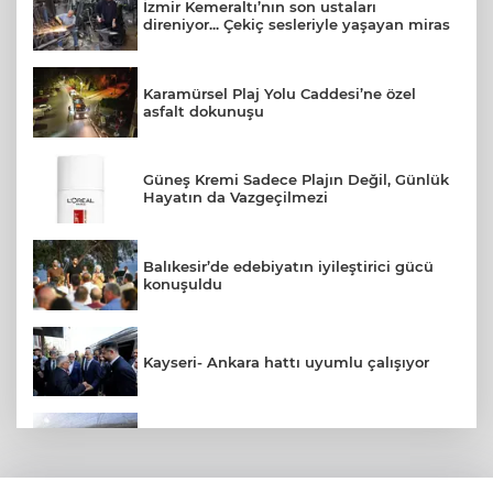
İzmir Kemeraltı’nın son ustaları
direniyor... Çekiç sesleriyle yaşayan miras
Karamürsel Plaj Yolu Caddesi’ne özel
asfalt dokunuşu
Güneş Kremi Sadece Plajın Değil, Günlük
Hayatın da Vazgeçilmezi
Balıkesir’de edebiyatın iyileştirici gücü
konuşuldu
Kayseri- Ankara hattı uyumlu çalışıyor
İzmir’in ilk lavanta parkı geliyor