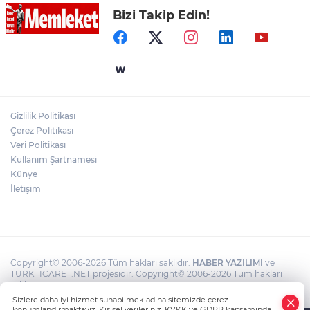
Bizi Takip Edin!
Aytmatov’un Mirası Muratpaşa’da
Büyüyor
İzmit 95 Ebeveyn Buluşmaları Başlıyor
Gizlilik Politikası
Çerez Politikası
Konya Selçuklu'da yollar yenileniyor
Veri Politikası
Kullanım Şartnamesi
Künye
İletişim
Copyright© 2006-2026 Tüm hakları saklıdır.
HABER YAZILIMI
ve
TURKTICARET.NET projesidir. Copyright© 2006-2026 Tüm hakları
saklıdır.
Sizlere daha iyi hizmet sunabilmek adına sitemizde çerez
konumlandırmaktayız. Kişisel verileriniz, KVKK ve GDPR kapsamında