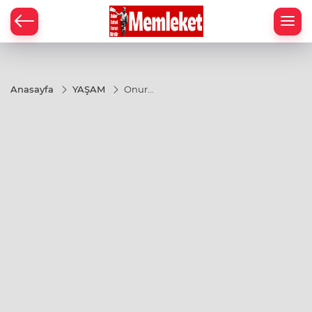
Anasayfa
YAŞAM
Onur
Yumuşak'tan
'barış' mesajı