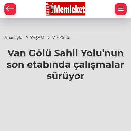
Anasayfa
YAŞAM
Van Gölü
Sahil
Yolu’nun
Van Gölü Sahil Yolu’nun
son
etabında
çalışmalar
son etabında çalışmalar
sürüyor
sürüyor