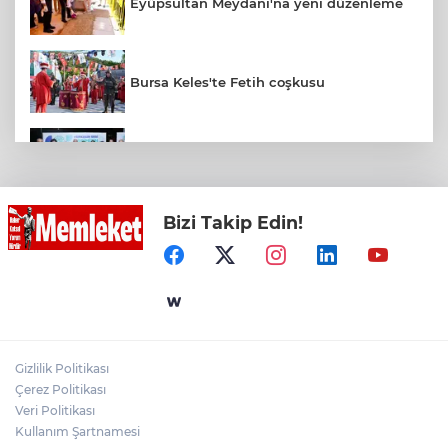
Eyüpsultan Meydanı'na yeni düzenleme
Bursa Keles'te Fetih coşkusu
Başkan Şadi Özdemir, Esentepeliler’i
dinledi
Bizi Takip Edin!
Muhtarlardan makarna yarışı
VakıfBank’ın aktif büyüklüğü yıllık bazda
yüzde 28 artışla 5,8 trilyon TL’yi aştı
Gizlilik Politikası
Bursa Tabip Odası: Hekimlik 5 dakikaya
Çerez Politikası
sığmaz
Veri Politikası
Kullanım Şartnamesi