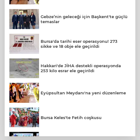
Gebze’nin geleceği için Başkent'te güçlü
temaslar
Bursa'da tarihi eser operasyonu! 273
sikke ve 18 obje ele geçirildi
Hakkari'de JİHA destekli operasyonda
253 kilo esrar ele geçirildi
Eyüpsultan Meydanı'na yeni düzenleme
Bursa Keles'te Fetih coşkusu
Başkan Şadi Özdemir, Esentepeliler’i