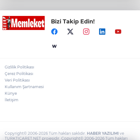
dinledi
Bizi Takip Edin!
Muhtarlardan makarna yarışı
VakıfBank’ın aktif büyüklüğü yıllık bazda
yüzde 28 artışla 5,8 trilyon TL’yi aştı
Gizlilik Politikası
Bursa Tabip Odası: Hekimlik 5 dakikaya
Çerez Politikası
sığmaz
Veri Politikası
Kullanım Şartnamesi
Künye
İletişim
Copyright© 2006-2026 Tüm hakları saklıdır.
HABER YAZILIMI
ve
TURKTICARET.NET projesidir. Copyright© 2006-2026 Tüm hakları