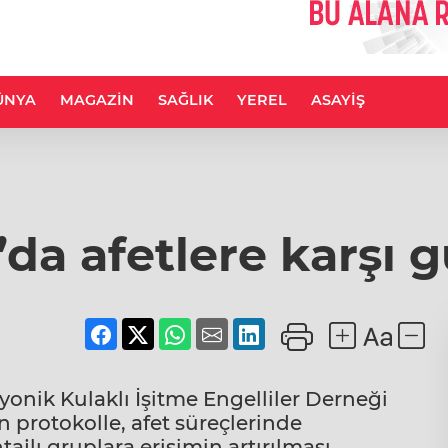
ÜNYA
MAGAZİN
SAĞLIK
YEREL
ASAYİŞ
da afetlere karşı gü
onik Kulaklı İşitme Engelliler Derneği
 protokolle, afet süreçlerinde
jlı gruplara erişimin artırılması