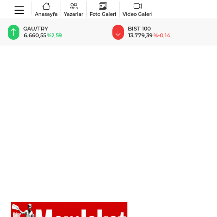
Anasayfa
Yazarlar
Foto Galeri
Video Galeri
GAU/TRY
BIST 100
6.660,55
%2,59
13.779,39
%-0,14