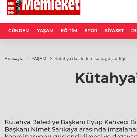
GÜNDEM
YAŞAM
EĞİTİM
SPOR
SİYASET
D
Anasayfa
YAŞAM
Kütahya’da afetlere karşı güç birliği
Kütahya’
Kütahya Belediye Başkanı Eyüp Kahveci Biy
Başkanı Nimet Sarıkaya arasında imzalanan
koordinasyonu güçlendirilmesi ve dezavanta