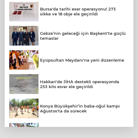
Bursa'da tarihi eser operasyonu! 273
sikke ve 18 obje ele geçirildi
Gebze’nin geleceği için Başkent'te güçlü
temaslar
Eyüpsultan Meydanı'na yeni düzenleme
Hakkari'de JİHA destekli operasyonda
253 kilo esrar ele geçirildi
Konya Büyükşehir’in baba-oğul kampı
Ağustos'ta da sürecek
Bursa Keles'te Fetih coşkusu