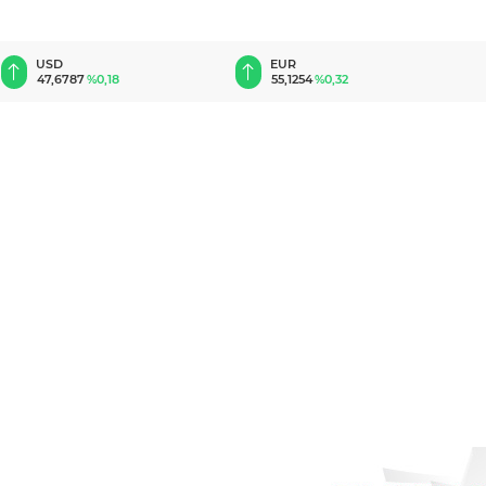
USD
EUR
47,6787
%0,18
55,1254
%0,32