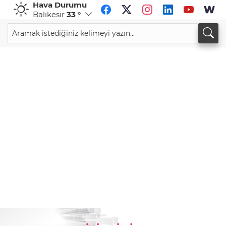
Hava Durumu
Balıkesir
33 °
GBP
CHF
64,3468
%0,38
59,0083
%0,82